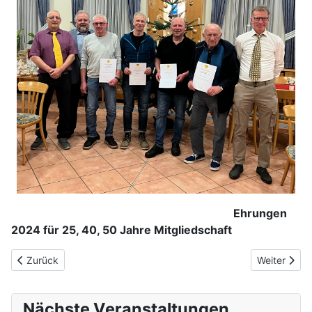
Ehrungen
2024 für 25, 40, 50 Jahre Mitgliedschaft
Vorheriger Beitrag: Schöne Weihnachten
Nächster Be
Zurück
Weiter
Nächste Veranstaltungen